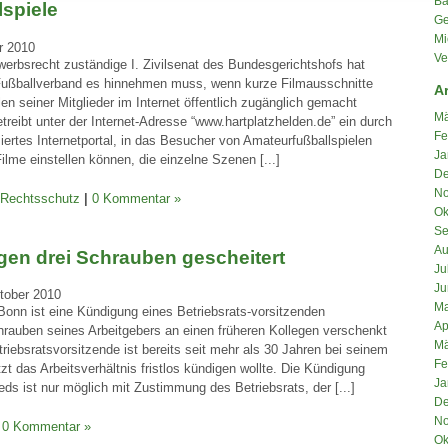
Ba
spiele
Ge
Mi
r 2010
Ve
werbsrecht zuständige I. Zivilsenat des Bundesgerichtshofs hat
Fußballverband es hinnehmen muss, wenn kurze Filmausschnitte
A
en seiner Mitglieder im Internet öffentlich zugänglich gemacht
Mä
treibt unter der Internet-Adresse “www.hartplatzhelden.de” ein durch
Fe
rtes Internetportal, in das Besucher von Amateurfußballspielen
Ja
me einstellen können, die einzelne Szenen [...]
De
No
 Rechtsschutz
|
0 Kommentar »
Ok
Se
Au
en drei Schrauben gescheitert
Ju
Ju
tober 2010
Ma
Bonn ist eine Kündigung eines Betriebsrats-vorsitzenden
Ap
chrauben seines Arbeitgebers an einen früheren Kollegen verschenkt
Mä
triebsratsvorsitzende ist bereits seit mehr als 30 Jahren bei seinem
Fe
etzt das Arbeitsverhältnis fristlos kündigen wollte. Die Kündigung
Ja
eds ist nur möglich mit Zustimmung des Betriebsrats, der [...]
De
No
0 Kommentar »
Ok