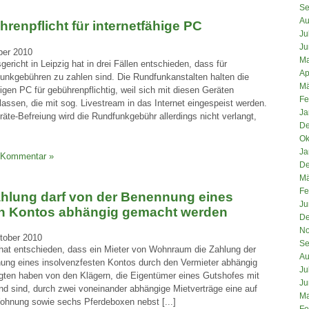
Se
Au
enpflicht für internetfähige PC
Ju
Ju
ber 2010
Ma
richt in Leipzig hat in drei Fällen entschieden, dass für
Ap
funkgebühren zu zahlen sind. Die Rundfunkanstalten halten die
Mä
igen PC für gebührenpflichtig, weil sich mit diesen Geräten
Fe
ssen, die mit sog. Livestream in das Internet eingespeist werden.
Ja
te-Befreiung wird die Rundfunkgebühr allerdings nicht verlangt,
De
Ok
Ja
 Kommentar »
De
Mä
Fe
ahlung darf von der Benennung eines
Ju
en Kontos abhängig gemacht werden
De
No
tober 2010
Se
hat entschieden, dass ein Mieter von Wohnraum die Zahlung der
Au
ung eines insolvenzfesten Kontos durch den Vermieter abhängig
Ju
gten haben von den Klägern, die Eigentümer eines Gutshofes mit
Ju
nd sind, durch zwei voneinander abhängige Mietverträge eine auf
Ma
hnung sowie sechs Pferdeboxen nebst [...]
Fe