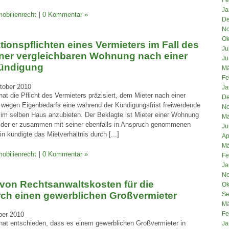
Ja
obilienrecht
|
0 Kommentar »
De
No
Ok
tionspflichten eines Vermieters im Fall des
Ju
iner vergleichbaren Wohnung nach einer
Ju
kündigung
Mä
Fe
tober 2010
Ja
at die Pflicht des Vermieters präzisiert, dem Mieter nach einer
De
 wegen Eigenbedarfs eine während der Kündigungsfrist freiwerdende
No
im selben Haus anzubieten. Der Beklagte ist Mieter einer Wohnung
Mä
in der er zusammen mit seiner ebenfalls in Anspruch genommenen
Ju
in kündigte das Mietverhältnis durch [...]
Ap
Mä
obilienrecht
|
0 Kommentar »
Fe
Ja
No
 von Rechtsanwaltskosten für die
Ok
ch einen gewerblichen Großvermieter
Se
Mä
Fe
ber 2010
hat entschieden, dass es einem gewerblichen Großvermieter in
Ja