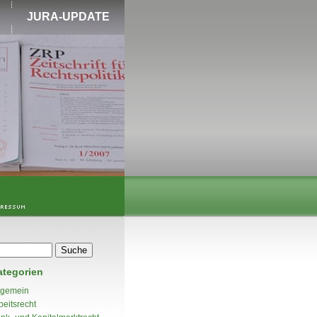
JURA-UPDATE
ategorien
lgemein
beitsrecht