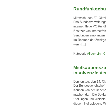
Rundfunkgebühr
Mittwoch, den 27. Okto
Das Bundesverwaltungsge
internetfähige PC Rund
Besitzer von internetfäh
Sendungen empfangen la
Im Rahmen der Zweitgerä
wenn [...]
Kategorie
Allgemein
|
0
Mietkautionsz
insolvenzfest
Donnerstag, den 14. Ok
Der Bundesgerichtshof 
Kaution von der Benenn
machen darf. Die Bekla
Stallungen und Weidela
diesem Hof gelegene Wo