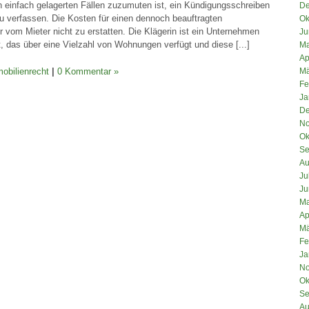
ch einfach gelagerten Fällen zuzumuten ist, ein Kündigungsschreiben
De
zu verfassen. Die Kosten für einen dennoch beauftragten
Ok
 vom Mieter nicht zu erstatten. Die Klägerin ist ein Unternehmen
Ju
 das über eine Vielzahl von Wohnungen verfügt und diese [...]
Ma
Ap
Mä
obilienrecht
|
0 Kommentar »
Fe
Ja
De
No
Ok
Se
Au
Ju
Ju
Ma
Ap
Mä
Fe
Ja
No
Ok
Se
Au