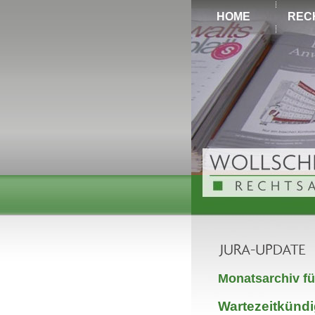
HOME
REC
Monatsarchiv f
Wartezeitkünd