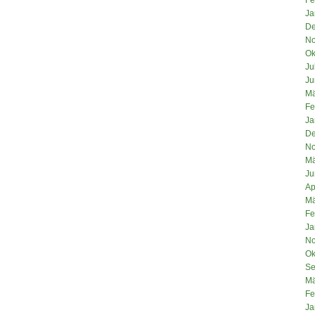
Ja
De
No
Ok
Ju
Ju
Mä
Fe
Ja
De
No
Mä
Ju
Ap
Mä
Fe
Ja
No
Ok
Se
Mä
Fe
Ja