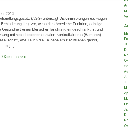
Ba
Ge
Mi
ber 2013
Ve
ehandlungsgesetz (AGG) untersagt Diskriminierungen ua. wegen
 Behinderung liegt vor, wenn die körperliche Funktion, geistige
A
e Gesundheit eines Menschen langfristig eingeschränkt ist und
Mä
kung mit verschiedenen sozialen Kontextfaktoren (Barrieren) –
Fe
esellschaft, wozu auch die Teilhabe am Berufsleben gehört,
Ja
 Ein [...]
De
No
0 Kommentar »
Ok
Se
Au
Ju
Ju
Ma
Ap
Mä
Fe
Ja
De
No
Ok