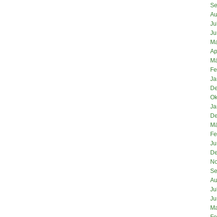
Se
Au
Ju
Ju
Ma
Ap
Mä
Fe
Ja
De
Ok
Ja
De
Mä
Fe
Ju
De
No
Se
Au
Ju
Ju
Ma
Fe