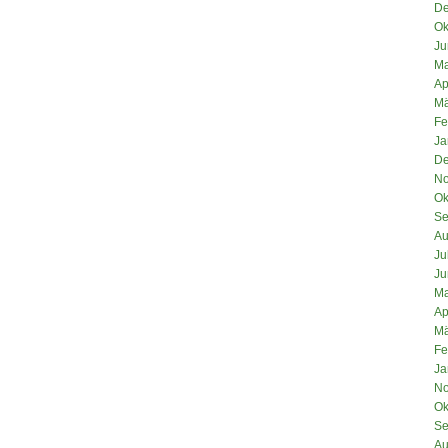
De
Ok
Ju
Ma
Ap
Mä
Fe
Ja
De
No
Ok
Se
Au
Ju
Ju
Ma
Ap
Mä
Fe
Ja
No
Ok
Se
Au