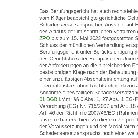
Das Berufungsgericht hat auch rechtsfehler
vom Kläger beabsichtigte gerichtliche Ge
Schadensersatzansprüchen Aussicht auf Er
des Ablaufs der im schriftlichen Verfahre
ZPO
bis zum 15. Mai 2023 festgesetzten Sc
Schluss der mündlichen Verhandlung entspr
Berufungsgericht unter Berücksichtigung 
des Gerichtshofs der Europäischen Union
der Anforderungen an die hinreichenden Er
beabsichtigen Klage nach der Behauptung 
einer unzulässigen Abschalteinrichtung au
Thermofensters ohne Rechtsfehler davon 
Annahme eines fälligen Schadensersatza
31 BGB
i.V.m. §§ 6 Abs. 1, 27 Abs. 1 EG-F
Verordnung (EG) Nr. 715/2007 und Art. 18 A
Art. 46 der Richtlinie 2007/46/EG (Rahmenri
unvertretbar erschien. Zu diesem Zeitpunkt
der Voraussetzungen und der Modalitäten 
Schadensersatzanspruchs noch einer weite