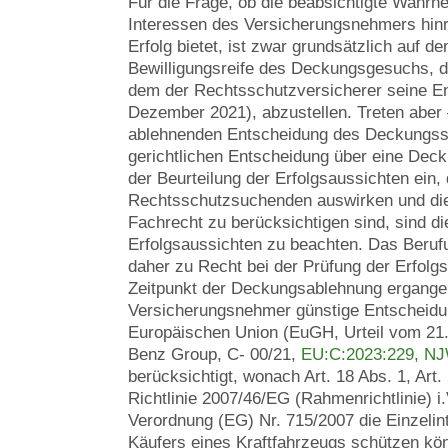
Für die Frage, ob die beabsichtigte Wahrn
Interessen des Versicherungsnehmers hinr
Erfolg bietet, ist zwar grundsätzlich auf de
Bewilligungsreife des Deckungsgesuchs, d.
dem der Rechtsschutzversicherer seine Ents
Dezember 2021), abzustellen. Treten aber 
ablehnenden Entscheidung des Deckungss
gerichtlichen Entscheidung über eine Dec
der Beurteilung der Erfolgsaussichten ein,
Rechtsschutzsuchenden auswirken und di
Fachrecht zu berücksichtigen sind, sind di
Erfolgsaussichten zu beachten. Das Berufun
daher zu Recht bei der Prüfung der Erfolg
Zeitpunkt der Deckungsablehnung ergang
Versicherungsnehmer günstige Entscheidu
Europäischen Union (EuGH, Urteil vom 21
Benz Group, C- 00/21,
EU:C:2023:229
,
NJ
berücksichtigt, wonach Art. 18 Abs. 1, Art.
Richtlinie 2007/46/EG (Rahmenrichtlinie) i.
Verordnung (EG) Nr. 715/2007 die Einzelin
Käufers eines Kraftfahrzeugs schützen kö