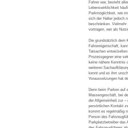
Fahrer war, besteht alle
Lebenswirklichkeit häuf
Parkmöglichkeit, wie im 
sich der Halter jedoch n
beschränken. Vielmehr
vortragen, wer als Nutz
Die grundsätzlich dem K
Fahrereigenschaft, kan
Tatsachen entwickelten 
Prozessgegner eine seku
keine nähere Kenntnis 
weiteren Sachaufklärun
kennt und es ihm unsch
Voraussetzungen hat der 
Denn beim Parken auf e
Massengeschäft, bei de
der Allgemeinheit zur –
persönlichen Kontakt zw
kommt es regelmäßig nic
Person des Fahrzeugführ
Parkplatzbetreiber das 
des Fahrzeugführers ab