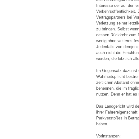
Interesse der auf den 
Verkehrsöffentlichkeit. 
Vertragspartners bei Vo
Verletzung seiner letzt
zu bringen. Selbst wenn
dessen Rückkehr zum F
wenig ohne weiteres fe
Jedenfalls von demjenig
auch nicht die Errichtu
werden, die letztlich a
Im Gegensatz dazu ist 
Wahrheitspflicht bestre
zeitlichen Abstand ohne
benennen, die im fragli
nutzen. Denn er hat es 
Das Landgericht wird d
ihrer Fahrereigenschaft
Parkverstoßes in Betr
haben.
Vorinstanzen: