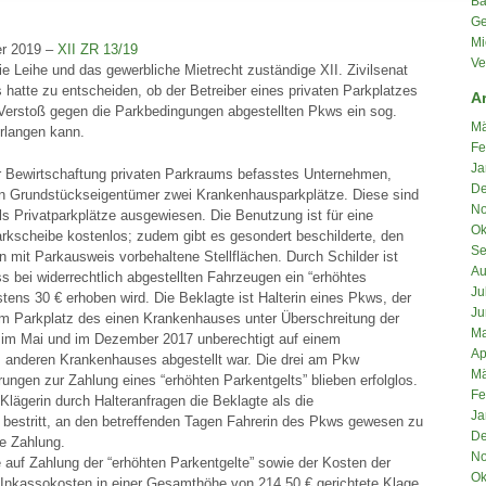
Ba
Ge
Mi
er 2019 –
XII ZR 13/19
Ve
ie Leihe und das gewerbliche Mietrecht zuständige XII. Zivilsenat
hatte zu entscheiden, ob der Betreiber eines privaten Parkplatzes
A
 Verstoß gegen die Parkbedingungen abgestellten Pkws ein sog.
Mä
rlangen kann.
Fe
Ja
der Bewirtschaftung privaten Parkraums befasstes Unternehmen,
De
igen Grundstückseigentümer zwei Krankenhausparkplätze. Diese sind
No
ls Privatparkplätze ausgewiesen. Die Benutzung ist für eine
Ok
rkscheibe kostenlos; zudem gibt es gesondert beschilderte, den
Se
 mit Parkausweis vorbehaltene Stellflächen. Durch Schilder ist
Au
s bei widerrechtlich abgestellten Fahrzeugen ein “erhöhtes
Ju
tens 30 € erhoben wird. Die Beklagte ist Halterin eines Pkws, der
Ju
m Parkplatz des einen Krankenhauses unter Überschreitung der
Ma
 im Mai und im Dezember 2017 unberechtigt auf einem
Ap
es anderen Krankenhauses abgestellt war. Die drei am Pkw
Mä
rungen zur Zahlung eines “erhöhten Parkentgelts” blieben erfolglos.
Fe
 Klägerin durch Halteranfragen die Beklagte als die
Ja
 bestritt, an den betreffenden Tagen Fahrerin des Pkws gewesen zu
De
ie Zahlung.
No
 auf Zahlung der “erhöhten Parkentgelte” sowie der Kosten der
Ok
 Inkassokosten in einer Gesamthöhe von 214,50 € gerichtete Klage