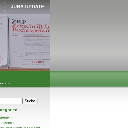
JURA-UPDATE
ategorien
lgemein
beitsrecht