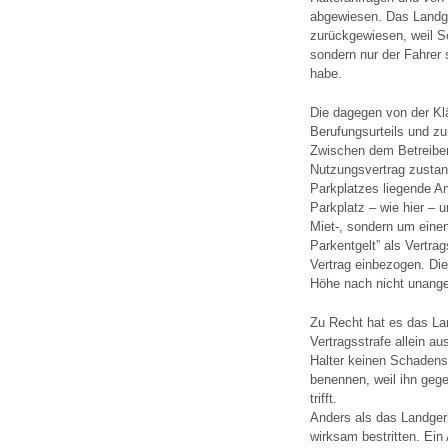
abgewiesen. Das Landger
zurückgewiesen, weil Sc
sondern nur der Fahrer 
habe.
Die dagegen von der Kl
Berufungsurteils und z
Zwischen dem Betreiber
Nutzungsvertrag zustand
Parkplatzes liegende A
Parkplatz – wie hier – u
Miet-, sondern um einen
Parkentgelt” als Vertr
Vertrag einbezogen. Die
Höhe nach nicht unang
Zu Recht hat es das Lan
Vertragsstrafe allein au
Halter keinen Schadens
benennen, weil ihn geg
trifft.
Anders als das Landgeri
wirksam bestritten. Ein