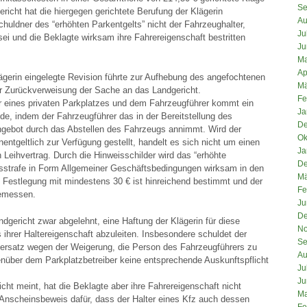
Se
icht hat die hiergegen gerichtete Berufung der Klägerin
Au
huldner des “erhöhten Parkentgelts” nicht der Fahrzeughalter,
Ju
sei und die Beklagte wirksam ihre Fahrereigenschaft bestritten
Ju
Ma
Ap
ägerin eingelegte Revision führte zur Aufhebung des angefochtenen
Mä
ur Zurückverweisung der Sache an das Landgericht.
Fe
 eines privaten Parkplatzes und dem Fahrzeugführer kommt ein
Ja
e, indem der Fahrzeugführer das in der Bereitstellung des
De
ngebot durch das Abstellen des Fahrzeugs annimmt. Wird der
Ok
nentgeltlich zur Verfügung gestellt, handelt es sich nicht um einen
Ja
 Leihvertrag. Durch die Hinweisschilder wird das “erhöhte
De
agsstrafe in Form Allgemeiner Geschäftsbedingungen wirksam in den
Mä
 Festlegung mit mindestens 30 € ist hinreichend bestimmt und der
Fe
emessen.
Ju
De
dgericht zwar abgelehnt, eine Haftung der Klägerin für diese
No
s ihrer Haltereigenschaft abzuleiten. Insbesondere schuldet der
Se
ersatz wegen der Weigerung, die Person des Fahrzeugführers zu
Au
enüber dem Parkplatzbetreiber keine entsprechende Auskunftspflicht
Ju
Ju
cht meint, hat die Beklagte aber ihre Fahrereigenschaft nicht
Ma
 Anscheinsbeweis dafür, dass der Halter eines Kfz auch dessen
Fe