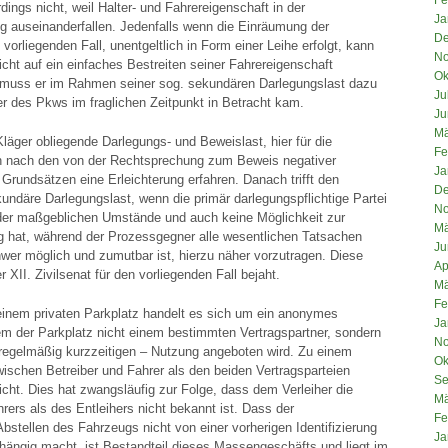
rdings nicht, weil Halter- und Fahrereigenschaft in der
Ja
ig auseinanderfallen. Jedenfalls wenn die Einräumung der
De
vorliegenden Fall, unentgeltlich in Form einer Leihe erfolgt, kann
No
icht auf ein einfaches Bestreiten seiner Fahrereigenschaft
Ok
 muss er im Rahmen seiner sog. sekundären Darlegungslast dazu
Ju
er des Pkws im fraglichen Zeitpunkt in Betracht kam.
Ju
Mä
läger obliegende Darlegungs- und Beweislast, hier für die
Fe
n nach den von der Rechtsprechung zum Beweis negativer
Ja
Grundsätzen eine Erleichterung erfahren. Danach trifft den
De
ndäre Darlegungslast, wenn die primär darlegungspflichtige Partei
No
der maßgeblichen Umstände und auch keine Möglichkeit zur
Mä
g hat, während der Prozessgegner alle wesentlichen Tatsachen
Ju
wer möglich und zumutbar ist, hierzu näher vorzutragen. Diese
Ap
XII. Zivilsenat für den vorliegenden Fall bejaht.
Mä
Fe
inem privaten Parkplatz handelt es sich um ein anonymes
Ja
m der Parkplatz nicht einem bestimmten Vertragspartner, sondern
No
 regelmäßig kurzzeitigen – Nutzung angeboten wird. Zu einem
Ok
ischen Betreiber und Fahrer als den beiden Vertragsparteien
Se
ht. Dies hat zwangsläufig zur Folge, dass dem Verleiher die
Mä
ers als des Entleihers nicht bekannt ist. Dass der
Fe
Abstellen des Fahrzeugs nicht von einer vorherigen Identifizierung
Ja
hängig macht, ist Bestandteil dieses Massengeschäfts und liegt im