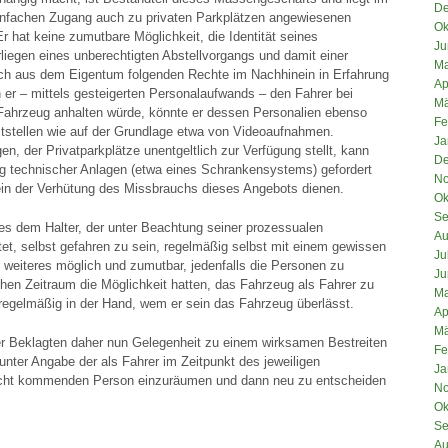
De
einfachen Zugang auch zu privaten Parkplätzen angewiesenen
Ok
Er hat keine zumutbare Möglichkeit, die Identität seines
Ju
rliegen eines unberechtigten Abstellvorgangs und damit einer
Ma
lich aus dem Eigentum folgenden Rechte im Nachhinein in Erfahrung
Ap
 er – mittels gesteigerten Personalaufwands – den Fahrer bei
Mä
ahrzeug anhalten würde, könnte er dessen Personalien ebenso
Fe
ststellen wie auf der Grundlage etwa von Videoaufnahmen.
Ja
en, der Privatparkplätze unentgeltlich zur Verfügung stellt, kann
De
ng technischer Anlagen (etwa eines Schrankensystems) gefordert
No
llein der Verhütung des Missbrauchs dieses Angebots dienen.
Ok
Se
es dem Halter, der unter Beachtung seiner prozessualen
Au
itet, selbst gefahren zu sein, regelmäßig selbst mit einem gewissen
Ju
 weiteres möglich und zumutbar, jedenfalls die Personen zu
Ju
chen Zeitraum die Möglichkeit hatten, das Fahrzeug als Fahrer zu
Ma
regelmäßig in der Hand, wem er sein das Fahrzeug überlässt.
Ap
Mä
er Beklagten daher nun Gelegenheit zu einem wirksamen Bestreiten
Fe
 unter Angabe der als Fahrer im Zeitpunkt des jeweiligen
Ja
acht kommenden Person einzuräumen und dann neu zu entscheiden
No
Ok
Se
Au