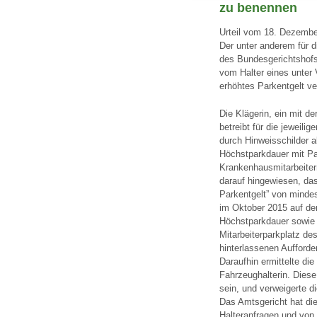
zu benennen
Urteil vom 18. Dezemb
Der unter anderem für d
des Bundesgerichtshofs 
vom Halter eines unter
erhöhtes Parkentgelt ve
Die Klägerin, ein mit 
betreibt für die jeweil
durch Hinweisschilder a
Höchstparkdauer mit Pa
Krankenhausmitarbeitern
darauf hingewiesen, das
Parkentgelt” von mindes
im Oktober 2015 auf de
Höchstparkdauer sowie
Mitarbeiterparkplatz d
hinterlassenen Aufforde
Daraufhin ermittelte die
Fahrzeughalterin. Diese
sein, und verweigerte d
Das Amtsgericht hat die
Halteranfragen und von