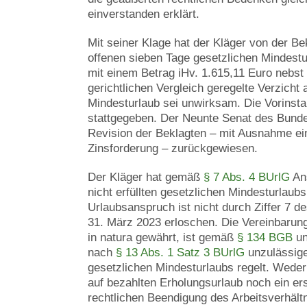
einverstanden erklärt.
Mit seiner Klage hat der Kläger von der Be
offenen sieben Tage gesetzlichen Mindest
mit einem Betrag iHv. 1.615,11 Euro nebst
gerichtlichen Vergleich geregelte Verzicht
Mindesturlaub sei unwirksam. Die Vorinst
stattgegeben. Der Neunte Senat des Bundes
Revision der Beklagten – mit Ausnahme ein
Zinsforderung – zurückgewiesen.
Der Kläger hat gemäß
§ 7 Abs. 4 BUrlG
Ans
nicht erfüllten gesetzlichen Mindesturlau
Urlaubsanspruch ist nicht durch Ziffer 7 
31. März 2023 erloschen. Die Vereinbarun
in natura gewährt, ist gemäß
§ 134 BGB
un
nach
§ 13 Abs. 1 Satz 3 BUrlG
unzulässig
gesetzlichen Mindesturlaubs regelt. Weder
auf bezahlten Erholungsurlaub noch ein ers
rechtlichen Beendigung des Arbeitsverhält