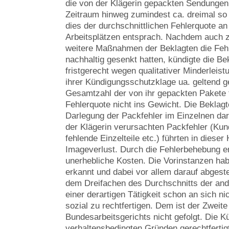
die von der Klägerin gepackten Sendungen
Zeitraum hinweg zumindest ca. dreimal so 
dies der durchschnittlichen Fehlerquote an
Arbeitsplätzen entsprach. Nachdem auch
weitere Maßnahmen der Beklagten die Fehle
nachhaltig gesenkt hatten, kündigte die Be
fristgerecht wegen qualitativer Minderleist
ihrer Kündigungsschutzklage ua. geltend 
Gesamtzahl der von ihr gepackten Pakete fa
Fehlerquote nicht ins Gewicht. Die Beklag
Darlegung der Packfehler im Einzelnen dar
der Klägerin verursachten Packfehler (Ku
fehlende Einzelteile etc.) führten in diese
Imageverlust. Durch die Fehlerbehebung e
unerhebliche Kosten. Die Vorinstanzen ha
erkannt und dabei vor allem darauf abgeste
dem Dreifachen des Durchschnitts der ande
einer derartigen Tätigkeit schon an sich ni
sozial zu rechtfertigen. Dem ist der Zweit
Bundesarbeitsgerichts nicht gefolgt. Die 
verhaltensbedingten Gründen gerechtfertigt