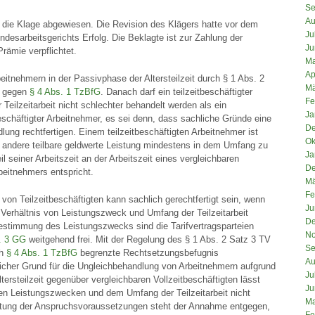
Se
Au
 die Klage abgewiesen. Die Revision des Klägers hatte vor dem
Ju
esarbeitsgerichts Erfolg. Die Beklagte ist zur Zahlung der
Ju
rämie verpflichtet.
Ma
Ap
itnehmern in der Passivphase der Altersteilzeit durch § 1 Abs. 2
Mä
t gegen
§ 4 Abs. 1 TzBfG
. Danach darf ein teilzeitbeschäftigter
Fe
Teilzeitarbeit nicht schlechter behandelt werden als ein
Ja
beschäftigter Arbeitnehmer, es sei denn, dass sachliche Gründe eine
De
lung rechtfertigen. Einem teilzeitbeschäftigten Arbeitnehmer ist
Ok
e andere teilbare geldwerte Leistung mindestens in dem Umfang zu
Ja
l seiner Arbeitszeit an der Arbeitszeit eines vergleichbaren
De
rbeitnehmers entspricht.
Mä
Fe
 von Teilzeitbeschäftigten kann sachlich gerechtfertigt sein, wenn
Ju
Verhältnis von Leistungszweck und Umfang der Teilzeitarbeit
De
 Bestimmung des Leistungszwecks sind die Tarifvertragsparteien
No
s. 3 GG
weitgehend frei. Mit der Regelung des § 1 Abs. 2 Satz 3 TV
Se
ch
§ 4 Abs. 1 TzBfG
begrenzte Rechtsetzungsbefugnis
Au
licher Grund für die Ungleichbehandlung von Arbeitnehmern aufgrund
Ju
Altersteilzeit gegenüber vergleichbaren Vollzeitbeschäftigten lässt
Ju
en Leistungszwecken und dem Umfang der Teilzeitarbeit nicht
Ma
altung der Anspruchsvoraussetzungen steht der Annahme entgegen,
Fe