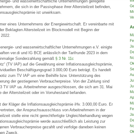
Ba
 energie- und wasserwirtschaftliche Unternehmungen geregelte
Ge
hmern, die sich in der Passivphase ihrer Altersteilzeit befinden,
Mi
ionsausgleichsprämie ist unwirksam.
Ve
hmer eines Unternehmens der Energiewirtschaft. Er vereinbarte mit
A
er Beklagten Altersteilzeit im Blockmodell mit Beginn der
Mä
 2022.
Fe
Ja
energie- und wasserwirtschaftlicher Unternehmungen e.V. einigte
De
ften ver.di und IG BCE anlässlich der Tarifrunde 2023 in dem
No
e einmalige Sonderzahlung gemäß
§ 3 Nr. 11c
Ok
“ (TV IAP) auf die Gewährung einer Inflationsausgleichsprämie,
Se
viduellen Beschäftigungsgrad 3.000,00 Euro beträgt. Es handelt
Au
notiz zum TV IAP um eine Beihilfe bzw. Unterstützung des
Ju
erung der gestiegenen Verbraucherpreise. Von der Zahlung sind
Ju
3 TV IAP ua. Arbeitnehmer ausgeschlossen, die sich am 31. Mai
Ma
 der Altersteilzeit oder im Vorruhestand befanden.
Ap
Mä
t der Kläger die Inflationsausgleichsprämie iHv. 3.000,00 Euro. Er
Fe
vertreten, der Anspruchsausschluss von Arbeitnehmern in der
Ja
eilzeit stelle eine nicht gerechtfertigte Ungleichbehandlung wegen
De
flationsausgleichsprämie werde ausschließlich als Leistung zur
No
genen Verbraucherpreise gezahlt und verfolge daneben keinen
Ok
nen Zweck.