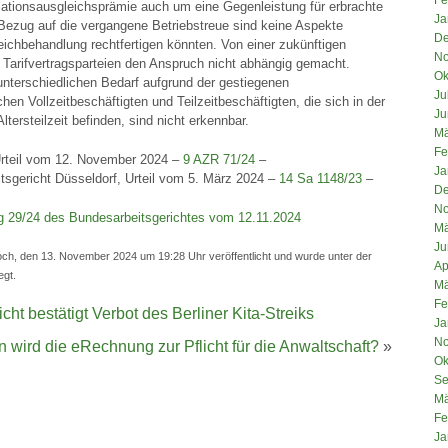
flationsausgleichsprämie auch um eine Gegenleistung für erbrachte
Ja
 Bezug auf die vergangene Betriebstreue sind keine Aspekte
De
gleichbehandlung rechtfertigen könnten. Von einer zukünftigen
No
 Tarifvertragsparteien den Anspruch nicht abhängig gemacht.
Ok
unterschiedlichen Bedarf aufgrund der gestiegenen
Ju
en Vollzeitbeschäftigten und Teilzeitbeschäftigten, die sich in der
Ju
ltersteilzeit befinden, sind nicht erkennbar.
Mä
Fe
Urteil vom 12. November 2024 –
9 AZR 71/24
–
Ja
tsgericht Düsseldorf, Urteil vom 5. März 2024 –
14 Sa 1148/23
–
De
No
g 29/24 des Bundesarbeitsgerichtes vom 12.11.2024
Mä
Ju
ch, den 13. November 2024 um 19:28 Uhr veröffentlicht und wurde unter der
Ap
egt.
Mä
Fe
cht bestätigt Verbot des Berliner Kita-Streiks
Ja
No
 wird die eRechnung zur Pflicht für die Anwaltschaft?
»
Ok
Se
Mä
Fe
Ja