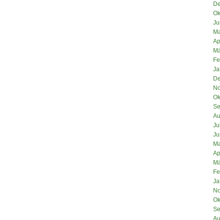
De
Ok
Ju
Ma
Ap
Mä
Fe
Ja
De
No
Ok
Se
Au
Ju
Ju
Ma
Ap
Mä
Fe
Ja
No
Ok
Se
Au