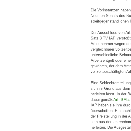
Die Vorinstanzen haben
Neunten Senats des Bund
streitgegenständlichen P
Der Ausschluss von Arbe
Satz 3 TV IAP verstöß
Arbeitnehmer wegen der 
vergleichbarer vollzeit
unterschiedliche Behand
Arbeitsentgelt oder ein
gewähren, der dem Antei
vollzeitbeschäftigten A
Eine Schlechterstellung
sich ihr Grund aus dem 
herleiten lässt. In der
dabei gemäß
Art. 9 Ab
IAP haben sie ihre dur
überschritten. Ein sach
der Freistellung in der 
sich aus den erkennbar
herleiten. Die Ausgest