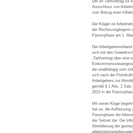
Der im Tarifvertrag für
Ausschluss von Arbeitne
vom Bezug einer Inflat
Der Kläger ist Arbeitne
der Rechtsvorgängerin d
Passivphase am 1. Mai
Der Arbeitgeberverband 
sich mit den Gewerkscha
„Tarifvertrag über ein
Einkommenssteuergesetz
die unabhängig vom indi
sich nach der Protokoll
Arbeitgebers zur Abmild
gemäß § 1 Abs. 2 Satz 
2023 in der Passivphase
Mit seiner Klage begehr
hat ua. die Auffassung 
Passivphase der Alterst
der Teilzeit dar. Die In
Abmilderung der gestie
arbeitsleistungsbezoge