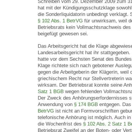
Schreiben vom 29. Dezember 2009 zum 31.
hat mit der Kündigungsschutzklage sowohl 
die Sonderliquidatorin unbedingt verklagt. 
§ 102 Abs. 1 BetrVG
für unwirksam, weil d
Betriebsrats kein Vollmachtsnachweis de
beigefügt gewesen sei.
Das Arbeitsgericht hat die Klage abgewies
Landesarbeitsgericht hat ihr stattgegeben.
hatte vor dem Sechsten Senat des Bundesar
Klage richtete sich nach gebotener Auslegu
gegen die Arbeitgeberin der Klägerin, weil 
griechischem Recht nur Stellvertreterin wa
wirksam. Der Betriebsrat konnte seine An
Satz 1 BGB
wegen fehlenden Vollmachtsn
Der Zweck des Anhörungserfordernisses s
Anwendung von
§ 174 BGB
entgegen. Das
BetrVG
ist nicht an Formvorschriften gebu
telefonische Anhörung ist möglich. Auch in
die Wochenfrist des
§ 102 Abs. 2 Satz 1 
Betriebsrat Zweifel an der Boten- oder Vert